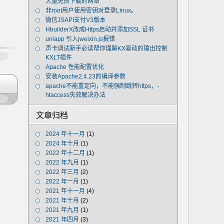
大量免费下载的网站
非root用户使用密钥对登录Linux。
微信JSAPI支付V3版本
HbuilderX改成Https启动并添加SSL 证书
uniapp 引入jweixin.js报错
声卡调试新手必读帮你理解KX驱动的输出控制
多
KXLT插件
Apache 性能配置优化
安装Apache2.4.23的编译参数
apache不能重定向，不能强制跳转https，-
htaccess失效解决办法
闭
文章归档
2024 年十一月
(1)
2024 年十月
(1)
2022 年十二月
(1)
2022 年九月
(1)
2022 年三月
(2)
2022 年一月
(1)
2021 年十一月
(4)
2021 年十月
(2)
2021 年九月
(1)
2021 年四月
(3)