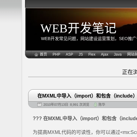
WEB开发笔记
WEB开发常见问题，网站建设运营策划，SEO推广优化
首页
PHP
ASP
JS
Flex
Ajax
Java
网站
正在
在MXML中导入（import）和包含（includ
2010年07月13日 8,991 次浏览
陈华
??? 在MXML中导入（import）和包含（incl
为提高MXML代码的可读性，你可以通过<mx:S