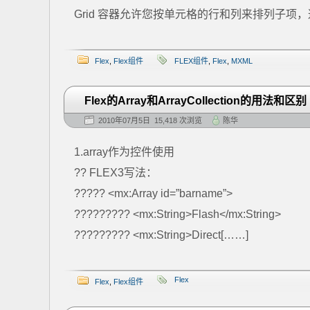
Grid 容器允许您按单元格的行和列来排列子项，这与
Flex
,
Flex组件
FLEX组件
,
Flex
,
MXML
Flex的Array和ArrayCollection的用法和区别
2010年07月5日 15,418 次浏览
陈华
1.array作为控件使用
?? FLEX3写法：
????? <mx:Array id=”barname”>
????????? <mx:String>Flash</mx:String>
????????? <mx:String>Direct[……]
Flex
Flex
,
Flex组件