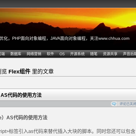
，PHP面向对象编程，JAVA面向对象编程，关注www.chhua.com
前端
数据库
网络营销
软件
OS
开源系统
随笔
资源共享
声音后
浏览
Flex组件
里的文章
e）AS代码的使用方法
评论已关
ude）AS代码的使用方法
cript>标签引入as代码来替代插入大块的脚本。同时您还可以包含