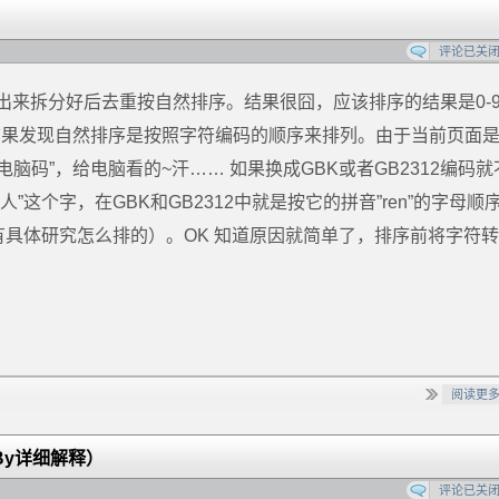
评论已关
来拆分好后去重按自然排序。结果很囧，应该排序的结果是0-9
题，结果发现自然排序是按照字符编码的顺序来排列。由于当前页面
“电脑码”，给电脑看的~汗…… 如果换成GBK或者GB2312编码就
这个字，在GBK和GB2312中就是按它的拼音”ren”的字母顺
没有具体研究怎么排的）。OK 知道原因就简单了，排序前将字符
阅读更
 By详细解释）
评论已关