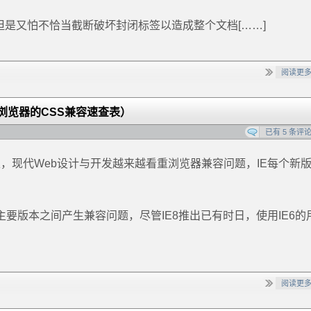
但是又怕不恰当截断破坏封闭标签以造成整个文档[……]
阅读更
8三大浏览器的CSS兼容速查表）
已有 5 条评
容速查表，现代Web设计与开发越来越看重浏览器兼容问题，IE每个新
主要版本之间产生兼容问题，尽管IE8推出已有时日，使用IE6的
阅读更