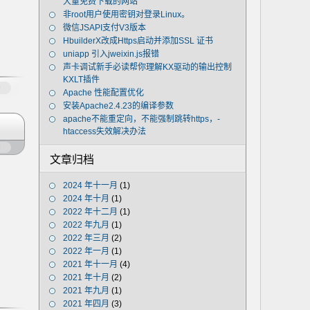
大量免费下载的网站
非root用户使用密钥对登录Linux。
微信JSAPI支付V3版本
HbuilderX改成Https启动并添加SSL 证书
uniapp 引入jweixin.js报错
声卡调试新手必读帮你理解KX驱动的输出控制
KXLT插件
多
Apache 性能配置优化
安装Apache2.4.23的编译参数
apache不能重定向，不能强制跳转https，-
htaccess失效解决办法
闭
文章归档
2024 年十一月
(1)
2024 年十月
(1)
2022 年十二月
(1)
2022 年九月
(1)
2022 年三月
(2)
2022 年一月
(1)
2021 年十一月
(4)
2021 年十月
(2)
2021 年九月
(1)
2021 年四月
(3)