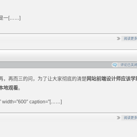
一[……]
阅读更
评论已关
再，再而三的问，为了让大家彻底的清楚
网站前端设计师应该学
本地观看
。
r” width=”600″ caption=”[……]
阅读更