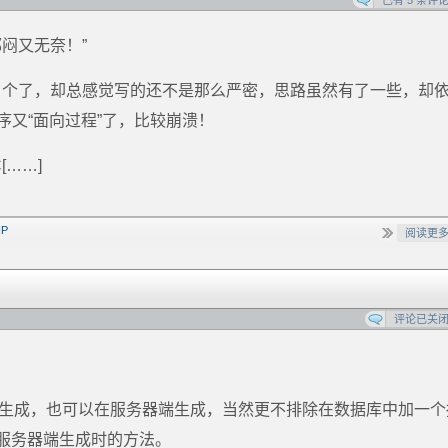
已有 5 条评
闷又无奈！”
N 个了，却总感觉写的还不是那么严密，思路虽然有了一些，却
序又“面向过程”了，比较崩溃！
……]
HP
阅读更
评论已关
端生成，也可以在服务器端生成，当然更不排除在数据库中加一个
服务器端生成时的方法。