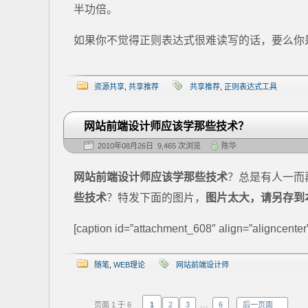
半功倍。
如果你不觉得正则表达式很难读写的话，要么你是
资源共享
,
共享推荐
共享推荐
,
正则表达式工具
网站前端设计师应该学那些技术？
2010年08月26日 9,465 次浏览
陈华
网站前端设计师应该学那些技术
？总是有人一而
些技术
？特发下面的图片，
图片太大，请另存到
[caption id=”attachment_608″ align=”aligncente
随笔
,
WEB理论
网站前端设计师
...
页面 1 于 6
1
2
3
6
后一页面