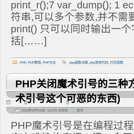
print_r();7 var_dump()
符串,可以多个参数,并不需要
print() 只可以同时输出
括[……]
PHP
,
PHP教程
,
PHP讨论
php函数详解
,
php常用代码
,
打印函数
PHP关闭魔术引号的三种
术引号这个可恶的东西)
2010年08月18日 15,876 次浏览
陈华
PHP魔术引号是在编程过