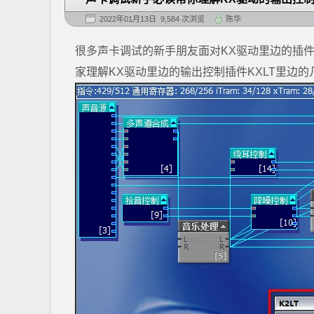
2022年01月13日 9,584 次浏览
陈华
很多声卡调试的新手朋友面对KX驱动里边的插件一
家理解KX驱动里边的输出控制插件KXLT里边