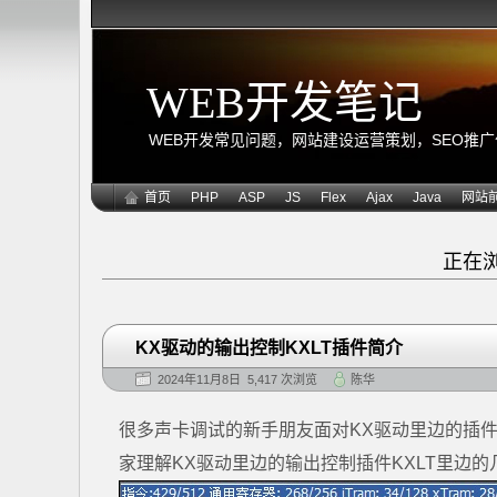
WEB开发笔记
WEB开发常见问题，网站建设运营策划，SEO推广优化
首页
PHP
ASP
JS
Flex
Ajax
Java
网站
正在
KX驱动的输出控制KXLT插件简介
2024年11月8日 5,417 次浏览
陈华
很多声卡调试的新手朋友面对KX驱动里边的插件一
家理解KX驱动里边的输出控制插件KXLT里边