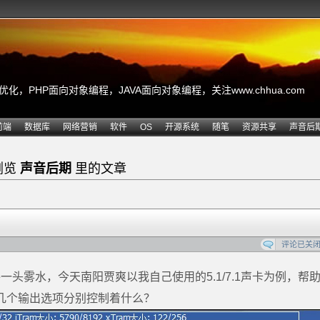
，PHP面向对象编程，JAVA面向对象编程，关注www.chhua.com
前端
数据库
网络营销
软件
OS
开源系统
随笔
资源共享
声音后
浏览
声音后期
里的文章
评论已关
头雾水，今天南阳贾爽以我自己使用的5.1/7.1声卡为例，帮
的几个输出选项分别控制着什么？