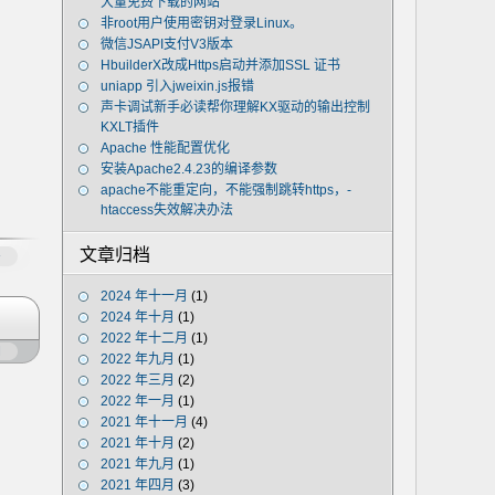
大量免费下载的网站
非root用户使用密钥对登录Linux。
微信JSAPI支付V3版本
HbuilderX改成Https启动并添加SSL 证书
uniapp 引入jweixin.js报错
声卡调试新手必读帮你理解KX驱动的输出控制
KXLT插件
Apache 性能配置优化
安装Apache2.4.23的编译参数
apache不能重定向，不能强制跳转https，-
htaccess失效解决办法
文章归档
多
2024 年十一月
(1)
2024 年十月
(1)
2022 年十二月
(1)
闭
2022 年九月
(1)
2022 年三月
(2)
2022 年一月
(1)
2021 年十一月
(4)
2021 年十月
(2)
2021 年九月
(1)
2021 年四月
(3)