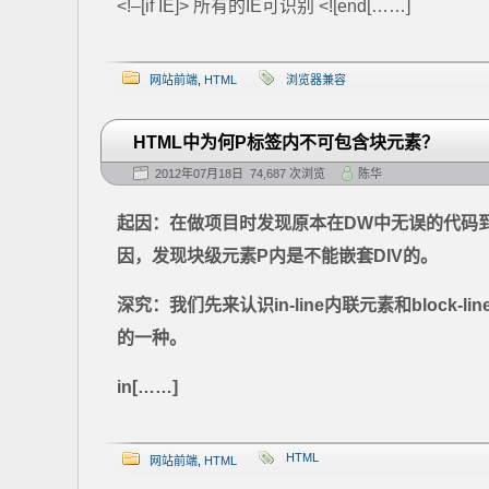
<!–[if IE]> 所有的IE可识别 <![end[……]
网站前端
,
HTML
浏览器兼容
HTML中为何P标签内不可包含块元素？
2012年07月18日 74,687 次浏览
陈华
起因：在做项目时发现原本在DW中无误的代码到了M
因，发现块级元素P内是不能嵌套DIV的。
深究：我们先来认识in-line内联元素和bloc
的一种。
in[……]
HTML
网站前端
,
HTML