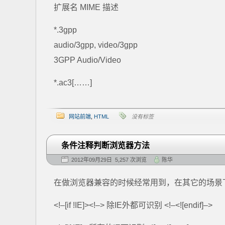
扩展名 MIME 描述
*.3gpp
audio/3gpp, video/3gpp
3GPP Audio/Video
*.ac3[……]
网站前端
,
HTML
没有标签
条件注释判断浏览器方法
2012年09月29日 5,257 次浏览
陈华
在做浏览器兼容的时候经常用到，在其它的场景
<!–[if !IE]><!–> 除IE外都可识别 <!–<![endif]–>