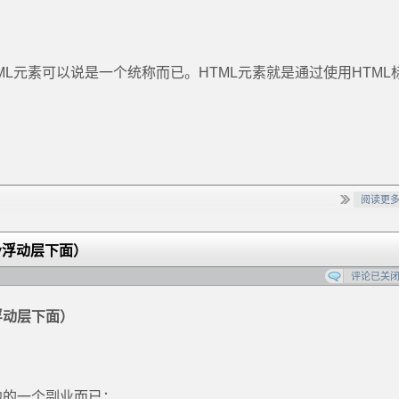
TML元素可以说是一个统称而已。HTML元素就是通过使用HTML
阅读更
iv浮动层下面）
评论已关
v浮动层下面）
他的一个副业而已；