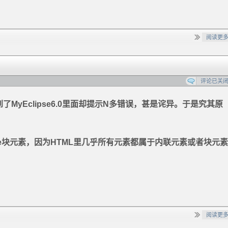
阅读更
评论已关
yEclipse6.0里面却提示N多错误，甚是诧异。于是究其原
k-line块元素，因为HTML里几乎所有元素都属于内联元素或者块元
阅读更