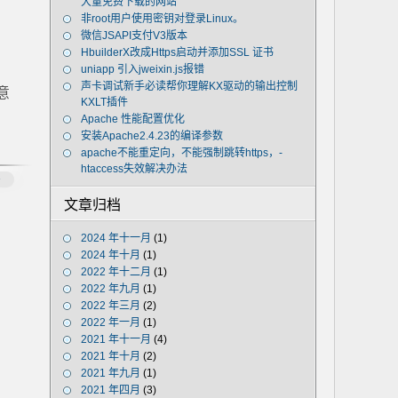
大量免费下载的网站
非root用户使用密钥对登录Linux。
微信JSAPI支付V3版本
HbuilderX改成Https启动并添加SSL 证书
uniapp 引入jweixin.js报错
声卡调试新手必读帮你理解KX驱动的输出控制
意
KXLT插件
Apache 性能配置优化
安装Apache2.4.23的编译参数
apache不能重定向，不能强制跳转https，-
htaccess失效解决办法
多
文章归档
2024 年十一月
(1)
2024 年十月
(1)
2022 年十二月
(1)
2022 年九月
(1)
2022 年三月
(2)
2022 年一月
(1)
2021 年十一月
(4)
2021 年十月
(2)
2021 年九月
(1)
2021 年四月
(3)