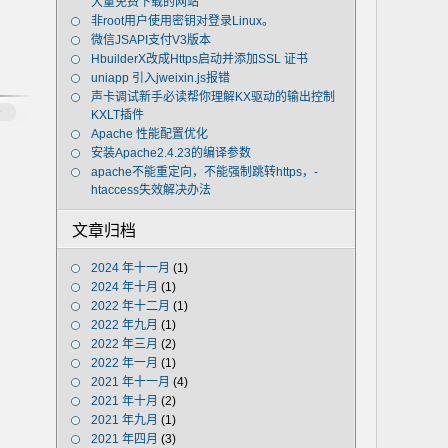
大量免费下载的网站
非root用户使用密钥对登录Linux。
微信JSAPI支付V3版本
HbuilderX改成Https启动并添加SSL 证书
uniapp 引入jweixin.js报错
声卡调试新手必读帮你理解KX驱动的输出控制
多
KXLT插件
Apache 性能配置优化
安装Apache2.4.23的编译参数
apache不能重定向，不能强制跳转https，-
htaccess失效解决办法
文章归档
2024 年十一月
(1)
2024 年十月
(1)
2022 年十二月
(1)
2022 年九月
(1)
2022 年三月
(2)
2022 年一月
(1)
2021 年十一月
(4)
2021 年十月
(2)
2021 年九月
(1)
2021 年四月
(3)