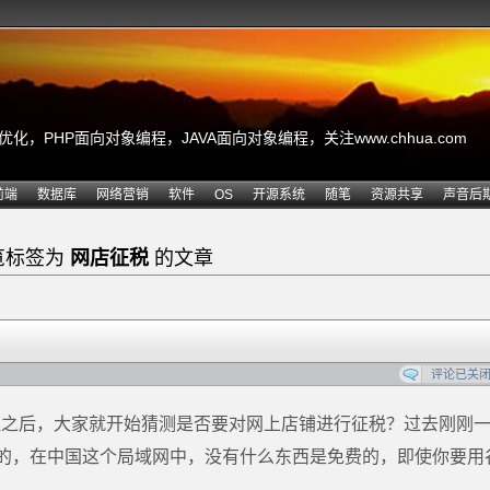
，PHP面向对象编程，JAVA面向对象编程，关注www.chhua.com
前端
数据库
网络营销
软件
OS
开源系统
随笔
资源共享
声音后
览标签为
网店征税
的文章
评论已关
认证之后，大家就开始猜测是否要对网上店铺进行征税？过去刚刚
的，在中国这个局域网中，没有什么东西是免费的，即使你要用