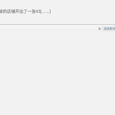
的店铺开出了一张43[……]
阅读更