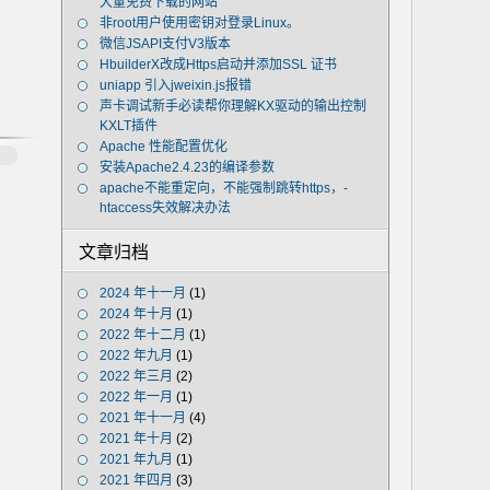
大量免费下载的网站
非root用户使用密钥对登录Linux。
微信JSAPI支付V3版本
HbuilderX改成Https启动并添加SSL 证书
uniapp 引入jweixin.js报错
声卡调试新手必读帮你理解KX驱动的输出控制
KXLT插件
Apache 性能配置优化
多
安装Apache2.4.23的编译参数
apache不能重定向，不能强制跳转https，-
htaccess失效解决办法
文章归档
2024 年十一月
(1)
2024 年十月
(1)
2022 年十二月
(1)
2022 年九月
(1)
2022 年三月
(2)
2022 年一月
(1)
2021 年十一月
(4)
2021 年十月
(2)
2021 年九月
(1)
2021 年四月
(3)