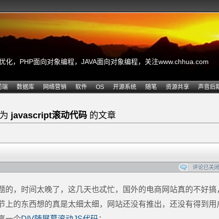
，PHP面向对象编程，JAVA面向对象编程，关注www.chhua.com
前端
数据库
网络营销
软件
OS
开源系统
随笔
资源共享
声音后
签为
javascript滚动代码
的文章
评论已关
题的，时间太晚了，这几天也忒忙，国外的电商网站真的不好搞
节上的东西想的真是太细太细，网站还没有推出，还没有得到用
享一个
DIV随屏幕滚动JS代码
：