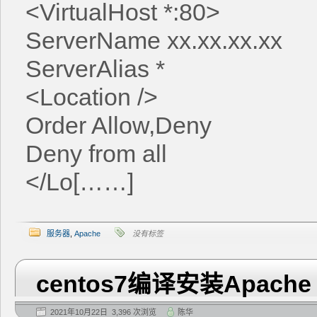
<VirtualHost *:80>
ServerName xx.xx.xx.xx
ServerAlias *
<Location />
Order Allow,Deny
Deny from all
</Lo[……]
服务器
,
Apache
没有标签
centos7编译安装Apache
2021年10月22日 3,396 次浏览
陈华