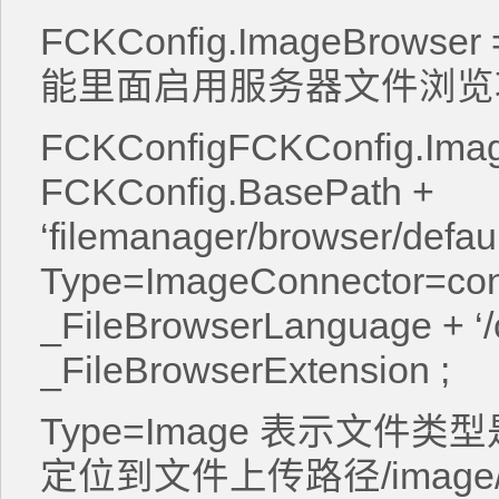
FCKConfig.ImageBrows
能里面启用服务器文件浏
FCKConfigFCKConfig.Ima
FCKConfig.BasePath +
‘filemanager/browser/defau
Type=ImageConnector=conn
_FileBrowserLanguage + ‘/c
_FileBrowserExtension ;
Type=Image 表示文件
定位到文件上传路径/imag