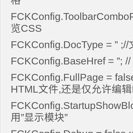
格
FCKConfig.ToolbarCombo
览CSS
FCKConfig.DocType = ” 
FCKConfig.BaseHref =
FCKConfig.FullPage = 
HTML文件,还是仅允许编
FCKConfig.StartupShowB
用”显示模块”