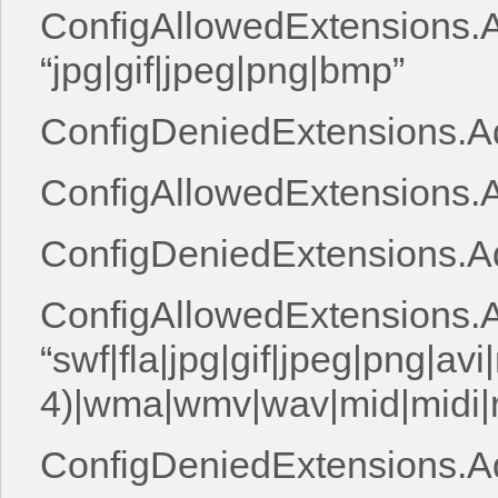
ConfigAllowedExtensions.A
“jpg|gif|jpeg|png|bmp”
ConfigDeniedExtensions.Ad
ConfigAllowedExtensions.Ad
ConfigDeniedExtensions.Ad
ConfigAllowedExtensions.A
“swf|fla|jpg|gif|jpeg|png|a
4)|wma|wmv|wav|mid|midi|
ConfigDeniedExtensions.Ad