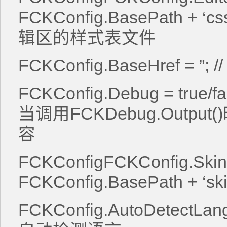
FCKConfig.BasePath + ‘css/
辑区的样式表文件
FCKConfig.BaseHref =
FCKConfig.Debug = tru
当调用FCKDebug.Outp
容
FCKConfigFCKConfig.Skin
FCKConfig.BasePath + ‘sk
FCKConfig.AutoDetectLangu