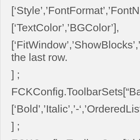
[‘Style’,’FontFormat’,’Font
[‘TextColor’,’BGColor’],
[‘FitWindow’,’ShowBlocks’,’
the last row.
] ;
FCKConfig.ToolbarSets[“Bas
[‘Bold’,’Italic’,’-‘,’OrderedLi
] ;