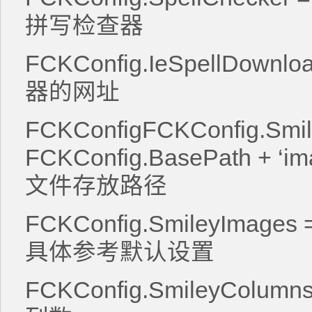
拼写检查器
FCKConfig.IeSpellDownlo
器的网址
FCKConfigFCKConfig.Smil
FCKConfig.BasePath + ‘ima
文件存放路径
FCKConfig.SmileyImag
具体参考默认设置
FCKConfig.SmileyColu