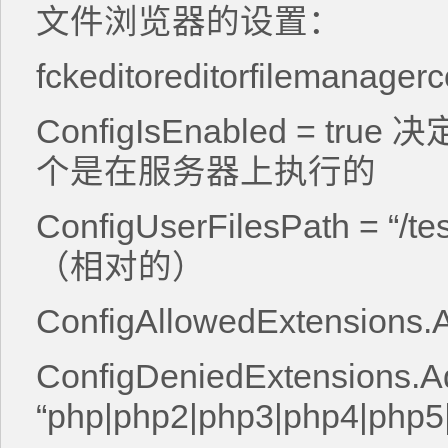
文件浏览器的设置：
fckeditoreditorfilemanager
ConfigIsEnabled = 
个是在服务器上执行的
ConfigUserFilesPath = “
（相对的）
ConfigAllowedExtensions.Ad
ConfigDeniedExtensions.Ad
“php|php2|php3|php4|php5|p