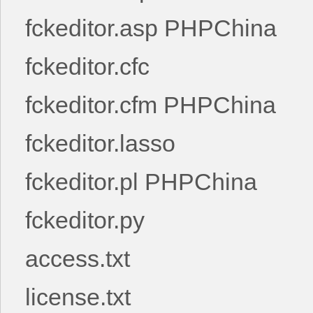
fckeditor.asp PHPChina
fckeditor.cfc
fckeditor.cfm PHPChina
fckeditor.lasso
fckeditor.pl PHPChina
fckeditor.py
access.txt
license.txt