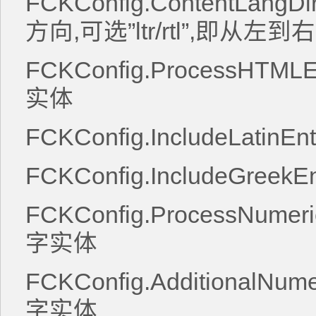
FCKConfig.ContentLangDir
方向,可选”ltr/rtl”,即从
FCKConfig.ProcessHTMLEn
实体
FCKConfig.IncludeLatinEn
FCKConfig.IncludeGreekE
FCKConfig.ProcessNumeric
字实体
FCKConfig.AdditionalNume
字实体