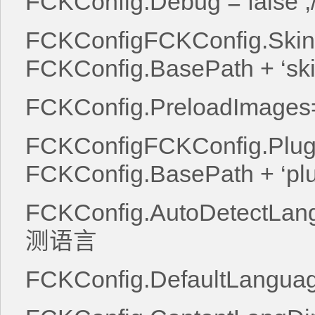
FCKConfig.Debug = fa
FCKConfigFCKConfig.Skin
FCKConfig.BasePath + ‘sk
FCKConfig.PreloadIma
FCKConfigFCKConfig.Plug
FCKConfig.BasePath + ‘pl
FCKConfig.AutoDetectLa
测语言
FCKConfig.DefaultLangua