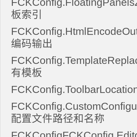
FCKConfig.FloatingPanel
板索引
FCKConfig.HtmlEncodeOut
编码输出
FCKConfig.TemplateRepla
有模板
FCKConfig.ToolbarLocati
FCKConfig.CustomConfigur
配置文件路径和名称
FCKConfigFCKConfig.Edit