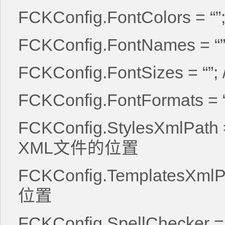
FCKConfig.FontColors =
FCKConfig.FontNames = 
FCKConfig.FontSizes = “
FCKConfig.FontFormats 
FCKConfig.StylesXmlPat
XML文件的位置
FCKConfig.TemplatesXml
位置
FCKConfig.SpellChecker = “