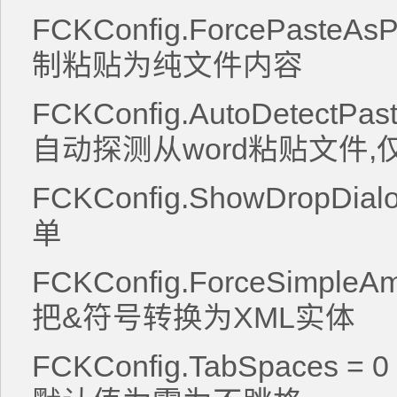
FCKConfig.ForcePasteAsPl
制粘贴为纯文件内容
FCKConfig.AutoDetectPast
自动探测从word粘贴文件,
FCKConfig.ShowDropDia
单
FCKConfig.ForceSimpleAm
把&符号转换为XML实体
FCKConfig.TabSpaces 