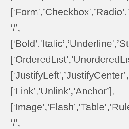
[‘Form’,’Checkbox’,’Radio’,’
‘/’,
[‘Bold’,’Italic’,’Underline’,’
[‘OrderedList’,’UnorderedList
[‘JustifyLeft’,’JustifyCenter’,
[‘Link’,’Unlink’,’Anchor’],
[‘Image’,’Flash’,’Table’,’Ru
‘/’,