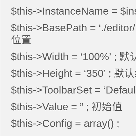
$this->InstanceName = $i
$this->BasePath = ‘./e
位置
$this->Width = ‘100%’ 
$this->Height = ‘350’ 
$this->ToolbarSet = ‘De
$this->Value = ” ; 初始值
$this->Config = array() ;