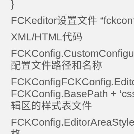
}
FCKeditor设置文件 “fckconfi
XML/HTML代码
FCKConfig.CustomConfigur
配置文件路径和名称
FCKConfigFCKConfig.Edit
FCKConfig.BasePath + ‘css/
辑区的样式表文件
FCKConfig.EditorAreaSt