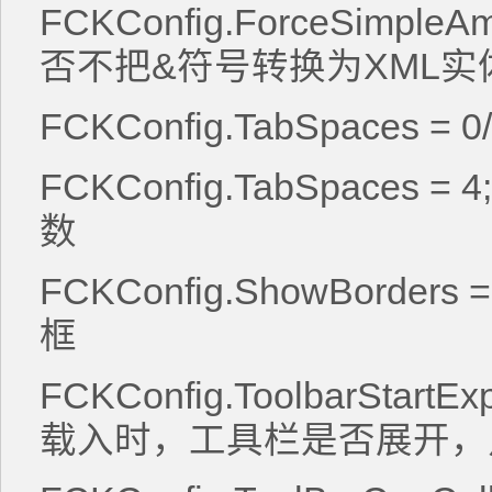
FCKConfig.ForceSimpleAmpe
否不把&符号转换为XML实
FCKConfig.TabSpaces = 
FCKConfig.TabSpaces 
数
FCKConfig.ShowBorders =
框
FCKConfig.ToolbarStartExp
载入时，工具栏是否展开，