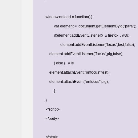
window.onload = function(){

         var element =  document.getElementById("para");

         if(element.addEventListener){  // firefox  , w3c

                element.addEventListener("focus",test,false);

    element.addEventListener("focus",pig,false);

         } else {   // ie

    element.attachEvent("onfocus",test);

    element.attachEvent("onfocus",pig);

         }

}

</script>

</body>

</html>