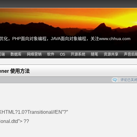
，PHP面向对象编程，JAVA面向对象编程，关注www.chhua.com
前端
数据库
网络营销
软件
OS
开源系统
随笔
资源共享
声音后
tener 使用方法
评论已关
TML?1.0?Transitional//EN”?”
ional.dtd”> ??