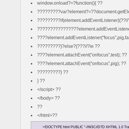
window.onload?=?function(){ ??
?????????var?element?=??document.getElem
?????????if(element.addEventListener){??//
????????????????element.addEventListener(“
????element.addEventListener(“focus”,pig,fa
?????????}?else?{???//?ie ??
????element.attachEvent(“onfocus”,test); ??
????element.attachEvent(“onfocus”,pig); ??
?????????} ??
} ??
</script> ??
</body> ??
??
</html>??
<!DOCTYPE html PUBLIC "-//W3C//DTD XHTML 1.0 Transit