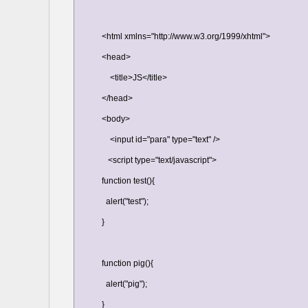
<html xmlns="http://www.w3.org/1999/xhtml">

<head>

    <title>JS</title>

</head>

<body>

    <input id="para" type="text" />

   <script type="text/javascript">

function test(){

  alert("test");

}

function pig(){

  alert("pig");

}
