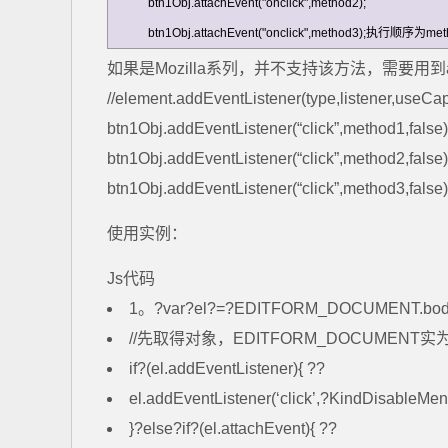
btn1Obj.attachEvent("onclick",method2);

btn1Obj.attachEvent("onclick",method3);执行顺序为me
如果是Mozilla系列，并不支持该方法，需要用到addEventList
//element.addEventListener(type,listener,useCap
btn1Obj.addEventListener(“click”,method1,false)
btn1Obj.addEventListener(“click”,method2,false)
btn1Obj.addEventListener(“click”,method3,
使用实例：
Js代码
1。?var?el?=?EDITFORM_DOCUMENT.body
//先取得对象，EDITFORM_DOCUMENT实为一
if?(el.addEventListener){ ??
el.addEventListener(‘click’,?KindDisableMenu
}?else?if?(el.attachEvent){ ??