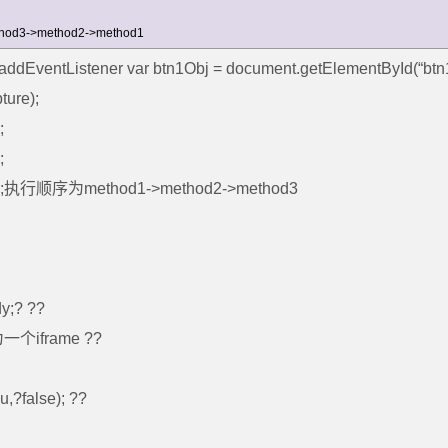
thod3->method2->method1
ener var btn1Obj = document.getElementById(“btn1
ture);
;
;
false);执行顺序为method1->method2->method3
;? ??
个iframe ??
,?false); ??