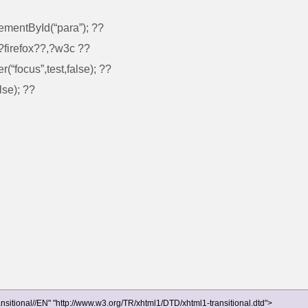
entById(“para”); ??
?firefox??,?w3c ??
focus”,test,false); ??
lse); ??
ional//EN" "http://www.w3.org/TR/xhtml1/DTD/xhtml1-transitional.dtd">
