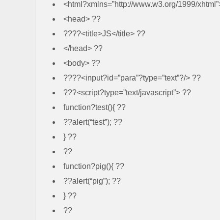
<html?xmlns=”http://www.w3.org/1999/xhtml”
<head> ??
????<title>JS</title> ??
</head> ??
<body> ??
????<input?id=”para”?type=”text”?/> ??
???<script?type=”text/javascript”> ??
function?test(){ ??
??alert(“test”); ??
} ??
??
function?pig(){ ??
??alert(“pig”); ??
} ??
??