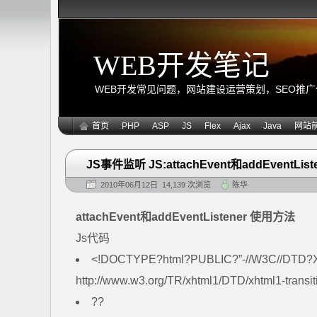
WEB开发笔记
WEB开发常见问题，网站建设运营策划，SEO推广优化
首页
PHP
ASP
JS
Flex
Ajax
Java
网站
JS事件监听 JS:attachEvent和addEventLis
2010年06月12日 14,139 次浏览
陈华
attachEvent和addEventListener 使用方法
Js代码
<!DOCTYPE?html?PUBLIC?”-//W3C//DTD?XH
http://www.w3.org/TR/xhtml1/DTD/xhtml1-transit
??