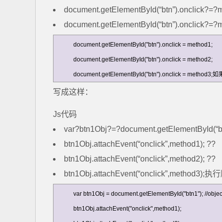
document.getElementById(“btn”).onclick?=?
document.getElementById(“btn”).onc
document.getElementById("btn").onclick = method1;

document.getElementById("btn").onclick = method2;

document.getElementById("btn").onclick = m
写成这样：
Js代码
var?btn1Obj?=?document.getElementById(“btn1
btn1Obj.attachEvent(“onclick”,method1); ??
btn1Obj.attachEvent(“onclick”,method2); ??
btn1Obj.attachEvent(“onclick”,method3)
var btn1Obj = document.getElementById("btn1"); //object
btn1Obj.attachEvent("onclick",method1);
