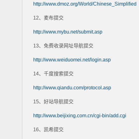
http://www.dmoz.org/World/Chinese_Simplified
12、麦布提交
http://www.mybu.net/submit.asp
13、免费收录网址导航提交
http://www.weiduomei.net/login.asp
14、千度搜索提交
http://www.qiandu.com/protocol.asp
15、好站导航提交
http://www.beijixing.com.cn/cgi-bin/add.cgi
16、凯希提交