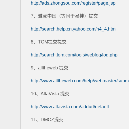
http://ads.zhongsou.com/register/page.jsp
7、雅虎中国（等同于易搜）提交
http://search.help.cn.yahoo.com/h4_4.html
8、TOM提交提交
http://search.tom.com/tools/weblog/log.php
9、alltheweb 提交
http://www.alltheweb.com/help/webmaster/submi
10、AltaVista 提交
http://www.altavista.com/addurl/default
11、DMOZ提交