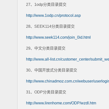
27、1odp分类目录提交
http://www.1odp.cn/protocol.asp
28、SEEK114分类目录提交
http://www.seek114.com/join_0id.html
29、中文分类目录提交
http://www.all-list.cn/customer_center/submit_we
30、中国开放式分类目录提交
http://www.chinadmoz.com.cn/webuser/userlogi
31、ODP分类目录提交
http://www.lirenhome.com/ODP/wzdl.htm