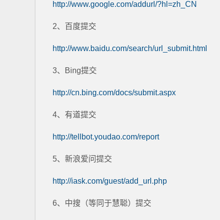
http://www.google.com/addurl/?hl=zh_CN
2、百度提交
http://www.baidu.com/search/url_submit.html
3、Bing提交
http://cn.bing.com/docs/submit.aspx
4、有道提交
http://tellbot.youdao.com/report
5、新浪爱问提交
http://iask.com/guest/add_url.php
6、中搜（等同于慧聪）提交