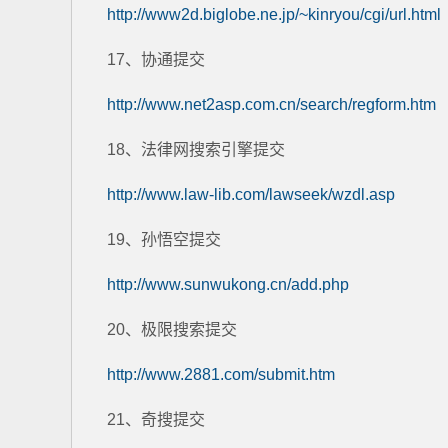
http://www2d.biglobe.ne.jp/~kinryou/cgi/url.html
17、协通提交
http://www.net2asp.com.cn/search/regform.htm
18、法律网搜索引擎提交
http://www.law-lib.com/lawseek/wzdl.asp
19、孙悟空提交
http://www.sunwukong.cn/add.php
20、极限搜索提交
http://www.2881.com/submit.htm
21、奇搜提交