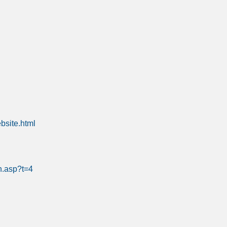
bsite.html
n.asp?t=4