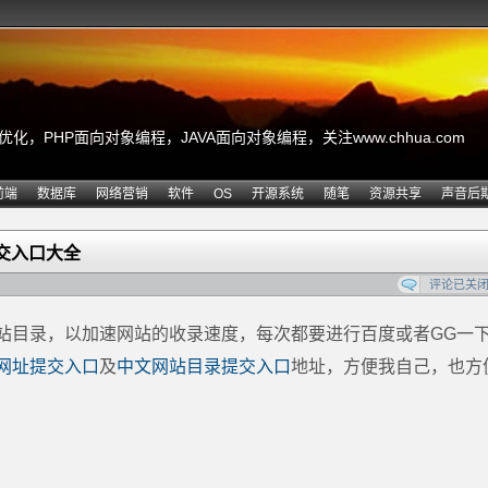
，PHP面向对象编程，JAVA面向对象编程，关注www.chhua.com
前端
数据库
网络营销
软件
OS
开源系统
随笔
资源共享
声音后
交入口大全
评论已关
站目录，以加速网站的收录速度，每次都要进行百度或者GG一
网址提交入口
及
中文网站目录提交入口
地址，方便我自己，也方