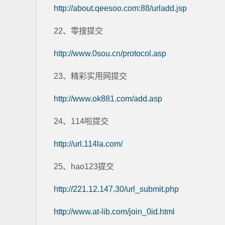
http://about.qeesoo.com:88/urladd.jsp
22、零搜提交
http://www.0sou.cn/protocol.asp
23、精彩实用网提交
http://www.ok881.com/add.asp
24、114啦提交
http://url.114la.com/
25、hao123提交
http://221.12.147.30/url_submit.php
http://www.at-lib.com/join_0id.html