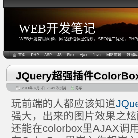
WEB开发笔记
WEB开发常见问题，网站建设运营策划，SEO推广优化，PHP面向
首页
PHP
ASP
JS
Flex
Ajax
Java
网站前端
数据库
JQuery超强插件Color
2011年07月5日 7,949 次浏览
陈华
玩前端的人都应该知道
JQu
强大，出来的图片效果之炫
还能在colorbox里AJA