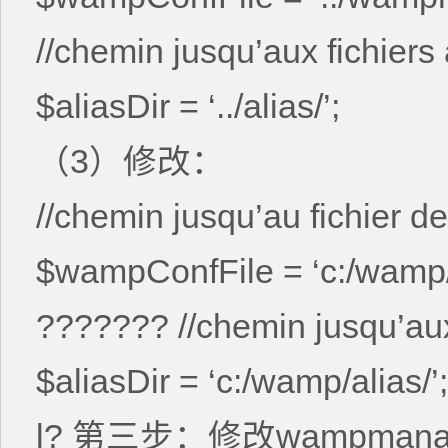
//chemin jusqu’aux fichiers 
$aliasDir = ‘../alias/’;
（3）修改：
//chemin jusqu’au fichier 
$wampConfFile = ‘c:/wamp
??????? //chemin jusqu’aux 
$aliasDir = ‘c:/wamp/alias/’;
l? 第三步：修改wampmanager