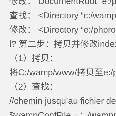
修改： DocumentRoot “e:/ph
查找： <Directory “c:/wamp
修改： <Directory “e:/phpro
l? 第二步：拷贝并修改index
（1）拷贝：
将C:/wamp/www/拷贝至e:/p
（2）查找：
//chemin jusqu’au fichier 
$wampConfFile = ‘../wampm