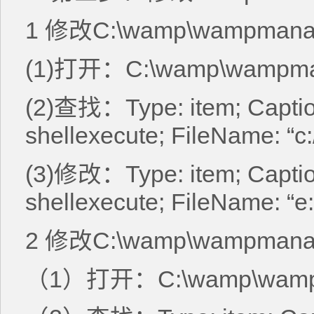
1 修改C:\wamp\wampmanage
(1)打开：C:\wamp\wampman
(2)查找：Type: item; Captio
shellexecute; FileName: “c
(3)修改：Type: item; Captio
shellexecute; FileName: “e:
2 修改C:\wamp\wampmanag
（1）打开：C:\wamp\wampm