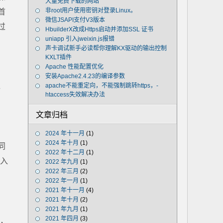
大量免费下载的网站
非root用户使用密钥对登录Linux。
首
微信JSAPI支付V3版本
过
HbuilderX改成Https启动并添加SSL 证书
uniapp 引入jweixin.js报错
声卡调试新手必读帮你理解KX驱动的输出控制
KXLT插件
Apache 性能配置优化
安装Apache2.4.23的编译参数
，
apache不能重定向，不能强制跳转https，-
htaccess失效解决办法
文章归档
2024 年十一月
(1)
2024 年十月
(1)
同
2022 年十二月
(1)
入
2022 年九月
(1)
2022 年三月
(2)
2022 年一月
(1)
2021 年十一月
(4)
2021 年十月
(2)
2021 年九月
(1)
2021 年四月
(3)
文，