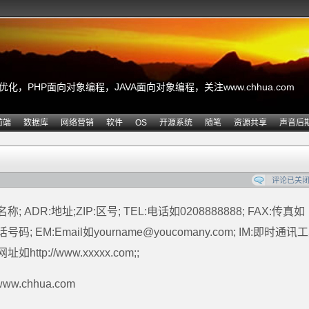
，PHP面向对象编程，JAVA面向对象编程，关注www.chhua.com
前端
数据库
网络营销
软件
OS
开源系统
随笔
资源共享
声音后
评论已关
称; ADR:地址;ZIP:区号; TEL:电话如0208888888; FAX:传真如
码; EM:Email如yourname@youcomany.com; IM:即时通讯
http://www.xxxxx.com;;
ww.chhua.com