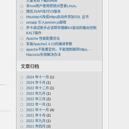
大量免费下载的网站
非root用户使用密钥对登录Linux。
微信JSAPI支付V3版本
HbuilderX改成Https启动并添加SSL 证书
uniapp 引入jweixin.js报错
声卡调试新手必读帮你理解KX驱动的输出控制
KXLT插件
Apache 性能配置优化
安装Apache2.4.23的编译参数
apache不能重定向，不能强制跳转https，-
htaccess失效解决办法
文章归档
2024 年十一月
(1)
2024 年十月
(1)
2022 年十二月
(1)
2022 年九月
(1)
2022 年三月
(2)
2022 年一月
(1)
2021 年十一月
(4)
2021 年十月
(2)
2021 年九月
(1)
2021 年四月
(3)