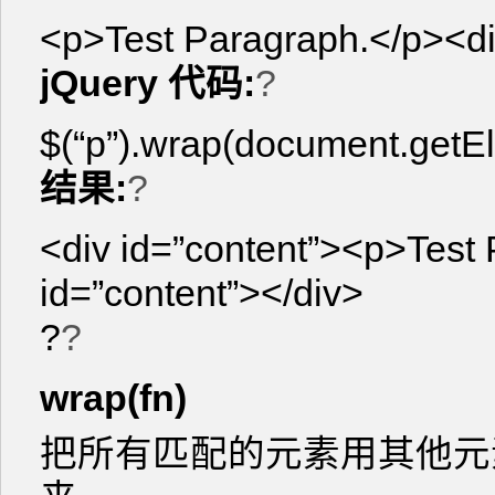
<p>Test Paragraph.</p><di
jQuery 代码:
?
$(“p”).wrap(document.getEl
结果:
?
<div id=”content”><p>Test
id=”content”></div>
?
?
wrap(fn)
把所有匹配的元素用其他元