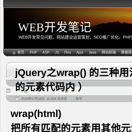
WEB开发笔记
WEB开发常见问题，网站建设运营策划，SEO推广优化，PHP面向
首页
PHP
ASP
JS
Flex
Ajax
Java
网站前端
数据库
jQuery之wrap() 
的元素代码内 ）
2010年07月28日 10,934 次浏览
陈华
wrap(html)
把所有匹配的元素用其他元