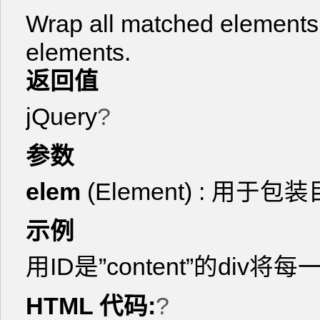
Wrap all matched elements w
elements.
返回值
jQuery
?
参数
elem
(Element) : 用
示例
用ID是”content”的div
HTML 代码:
?