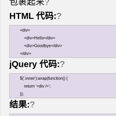
包裹起来
?
HTML 代码:
?
<div>

    <div>Hello</div>

    <div>Goodbye</div>

</div>
jQuery 代码:
?
$('.inner').wrap(function() {

    return '<div />';

});
结果:
?