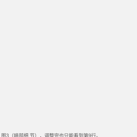
图3（暗部细 节），调整完也只能看到第9行。