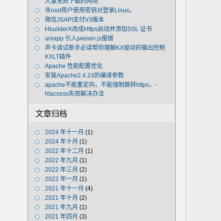
大量免费下载的网站
非root用户使用密钥对登录Linux。
微信JSAPI支付V3版本
HbuilderX改成Https启动并添加SSL 证书
uniapp 引入jweixin.js报错
声卡调试新手必读帮你理解KX驱动的输出控制
KXLT插件
Apache 性能配置优化
安装Apache2.4.23的编译参数
apache不能重定向，不能强制跳转https，-
htaccess失效解决办法
文章归档
2024 年十一月
(1)
2024 年十月
(1)
2022 年十二月
(1)
2022 年九月
(1)
2022 年三月
(2)
2022 年一月
(1)
2021 年十一月
(4)
2021 年十月
(2)
2021 年九月
(1)
2021 年四月
(3)