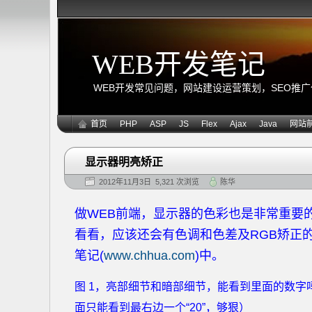
WEB开发笔记
WEB开发常见问题，网站建设运营策划，SEO推广优化
首页
PHP
ASP
JS
Flex
Ajax
Java
网站
显示器明亮矫正
2012年11月3日 5,321 次浏览
陈华
做WEB前端，显示器的色彩也是非常重要
看看，应该还会有色调和色差及RGB矫正
笔记(
www.chhua.com
)中。
图 1，亮部细节和暗部细节，能看到里面的数
面只能看到最右边一个“20”，够狠）