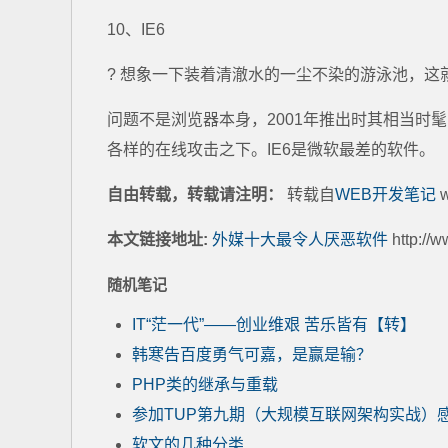
10、IE6
? 想象一下装着清澈水的一尘不染的游泳池，这
问题不是浏览器本身，2001年推出时其相当时
各样的在线攻击之下。IE6是微软最差的软件。
自由转载，转载请注明：
转载自
WEB开发笔记
w
本文链接地址:
外媒十大最令人厌恶软件
http://
随机笔记
IT“茫一代”——创业维艰 苦乐皆有【转】
韩寒告百度勇气可嘉，是赢是输？
PHP类的继承与重载
参加TUP第九期（大规模互联网架构实战）
软文的几种分类