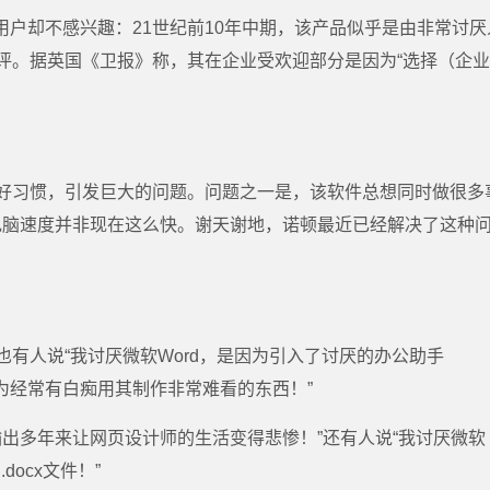
用户却不感兴趣：21世纪前10年中期，该产品似乎是由非常讨厌
评。据英国《卫报》称，其在企业受欢迎部分是因为“选择（企
好习惯，引发巨大的问题。问题之一是，该软件总想同时做很多
电脑速度并非现在这么快。谢天谢地，诺顿最近已经解决了这种
”也有人说“我讨厌微软Word，是因为引入了讨厌的办公助手
是因为经常有白痴用其制作非常难看的东西！”
L输出多年来让网页设计师的生活变得悲惨！”还有人说“我讨厌微软
ocx文件！”