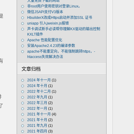
大量免费下载的网站
非root用户使用密钥对登录Linux。
微信JSAPI支付V3版本
是
HbuilderX改成Https启动并添加SSL 证书
uniapp 引入jweixin.js报错
声卡调试新手必读帮你理解KX驱动的输出控制
KXLT插件
Apache 性能配置优化
安装Apache2.4.23的编译参数
apache不能重定向，不能强制跳转https，-
htaccess失效解决办法
有
文章归档
2024 年十一月
(1)
2024 年十月
(1)
2022 年十二月
(1)
并
2022 年九月
(1)
2022 年三月
(2)
了
2022 年一月
(1)
2021 年十一月
(4)
2021 年十月
(2)
2021 年九月
(1)
2021 年四月
(3)