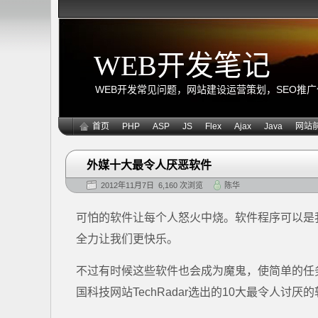
WEB开发笔记
WEB开发常见问题，网站建设运营策划，SEO推广优化
首页
PHP
ASP
JS
Flex
Ajax
Java
网站
外媒十大最令人厌恶软件
2012年11月7日 6,160 次浏览
陈华
可怕的软件让每个人怒火中烧。软件程序可以是
全力让我们更快乐。
不过有时候这些软件也会成为魔鬼，使简单的任
国科技网站TechRadar选出的10大最令人讨厌