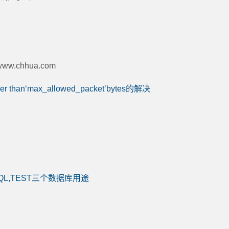
ww.chhua.com
 than‘max_allowed_packet’bytes的解决
ySQL,TEST三个数据库用途