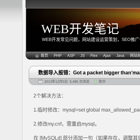
WEB开发笔记
WEB开发常见问题，网站建设运营策划，SEO推广优化
首页
PHP
ASP
JS
Flex
Ajax
Java
网站
数据导入报错：Got a packet bigger than‘ma
2013年12月5日 5,485 次浏览
陈华
2个解决方法：
1.临时修改：mysql>set global max_allowed_pa
2.修改my.cnf，需重启mysql。
在 [MySQLd] 部分添加一句（如果存在，调整