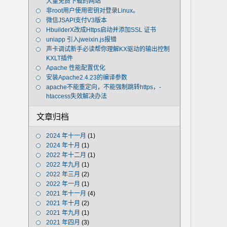
大量免费下载的网站
非root用户使用密钥对登录Linux。
微信JSAPI支付V3版本
HbuilderX改成Https启动并添加SSL 证书
uniapp 引入jweixin.js报错
声卡调试新手必读帮你理解KX驱动的输出控制
KXLT插件
Apache 性能配置优化
安装Apache2.4.23的编译参数
apache不能重定向，不能强制跳转https，-
htaccess失效解决办法
文章归档
2024 年十一月
(1)
2024 年十月
(1)
2022 年十二月
(1)
2022 年九月
(1)
2022 年三月
(2)
2022 年一月
(1)
2021 年十一月
(4)
2021 年十月
(2)
2021 年九月
(1)
2021 年四月
(3)