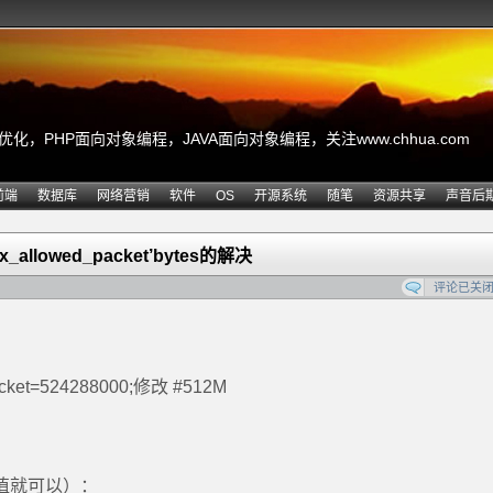
，PHP面向对象编程，JAVA面向对象编程，关注www.chhua.com
前端
数据库
网络营销
软件
OS
开源系统
随笔
资源共享
声音后
x_allowed_packet’bytes的解决
评论已关
cket=524288000;修改 #512M
其值就可以）：