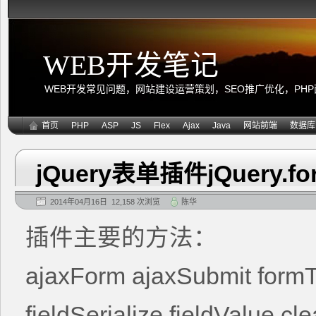
WEB开发笔记
WEB开发常见问题，网站建设运营策划，SEO推广优化，PHP面向
首页
PHP
ASP
JS
Flex
Ajax
Java
网站前端
数据库
jQuery表单插件jQuery.fo
2014年04月16日 12,158 次浏览
陈华
插件主要的方法：
ajaxForm ajaxSubmit formT
fieldSerialize fieldValue cl