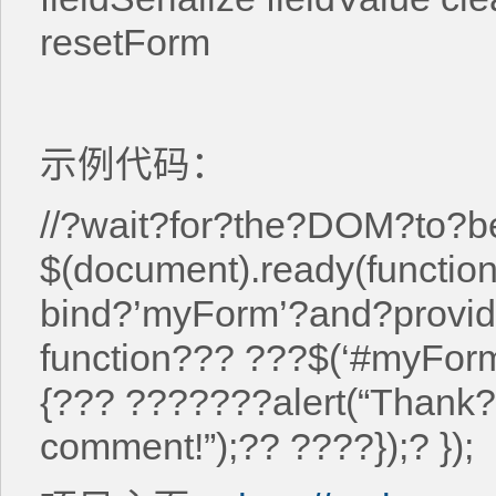
resetForm
示例代码：
//?wait?for?the?DOM?to?b
$(document).ready(function
bind?’myForm’?and?provid
function??? ???$(‘#myForm
{??? ???????alert(“Thank
comment!”);?? ????});? });