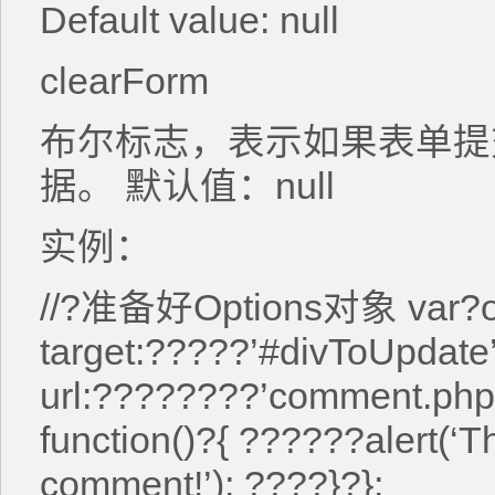
Default value: null
clearForm
布尔标志，表示如果表单提
据。 默认值：null
实例：
//?准备好Options对象 var?op
target:?????’#divToUpdate
url:????????’comment.php
function()?{ ??????alert(‘
comment!’); ????}?};