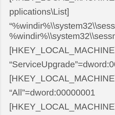
pplications\List]
“%windir%\\system32\\sess
%windir%\\system32\\sessm
[HKEY_LOCAL_MACHINE\SY
“ServiceUpgrade”=dword:
[HKEY_LOCAL_MACHINE\SYS
“All”=dword:00000001
[HKEY_LOCAL_MACHINE\SY