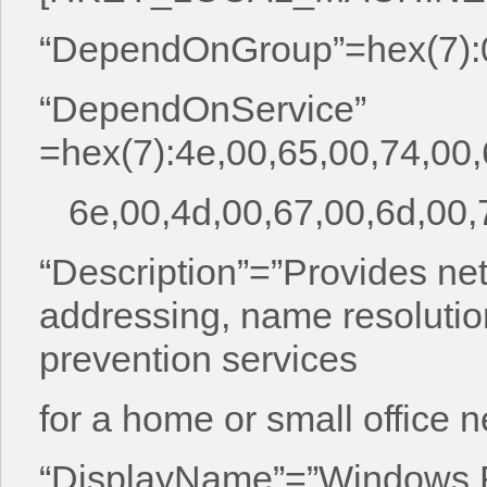
“DependOnGroup”=hex(7):
“DependOnService”
=hex(7):4e,00,65,00,74,00,
6e,00,4d,00,67,00,6d,00,
“Description”=”Provides net
addressing, name resolution
prevention services
for a home or small office n
“DisplayName”=”Windows Fi