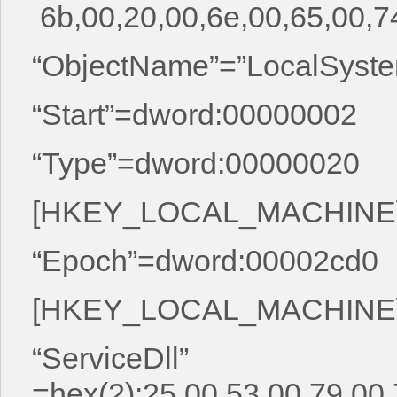
6b,00,20,00,6e,00,65,00,7
“ObjectName”=”LocalSyst
“Start”=dword:00000002
“Type”=dword:00000020
[HKEY_LOCAL_MACHINE\SY
“Epoch”=dword:00002cd0
[HKEY_LOCAL_MACHINE\SY
“ServiceDll”
=hex(2):25,00,53,00,79,00,7