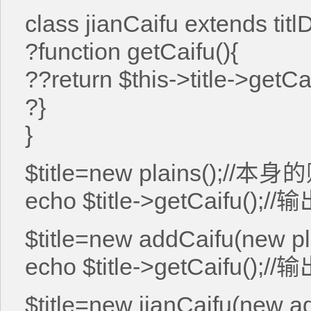
class jianCaifu extends titl
?function getCaifu(){
??return $this->title->
?}
}
$title=new plains();//
echo $title->getCaifu();//
$title=new addCaifu(new 
echo $title->getCaifu();//
$title=new jianCaifu(new a