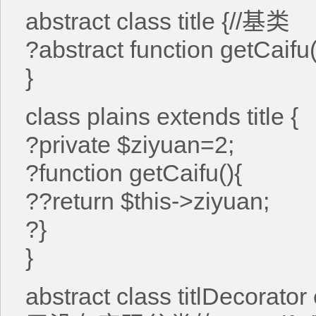
abstract class title {//基类
?abstract function getCaifu(
}
class plains extends title {
?private $ziyuan=2;
?function getCaifu(){
??return $this->ziyuan;
?}
}
abstract class titlDecorat