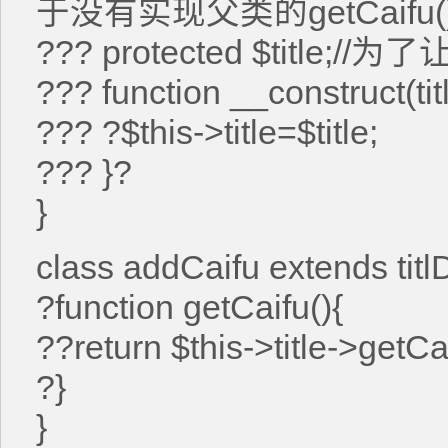
于没有实现父类的getCaif
??? protected $title;
??? function __construct(titl
??? ?$this->title=$title;
??? }?
}
class addCaifu extends titl
?function getCaifu(){
??return $this->title->
?}
}