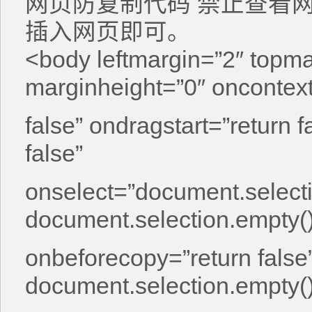
网页防复制代码 禁止查看
插入网页即可。
<body leftmargin=”2″ topma
marginheight=”0″ oncontex
false” ondragstart=”return f
false”
onselect=”document.select
document.selection.empty()
onbeforecopy=”return fals
document.selection.empty(