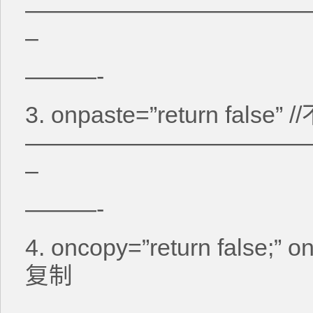
————————————
–
———-
3. onpaste=”return false
————————————
–
———-
4. oncopy=”return false;” o
复制