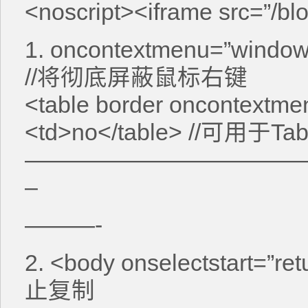
<noscript><iframe src=”/blo
1. oncontextmenu=”window.
//将彻底屏蔽鼠标右键
<table border oncontextmen
<td>no</table> //可用于Tab
————————————
–
———-
2. <body onselectstart=”
止复制