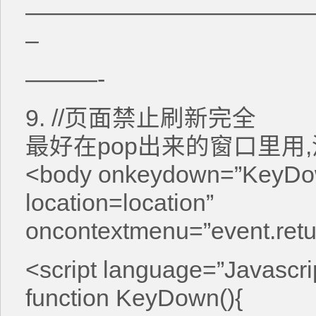
————————————
–
———-
9. //页面禁止刷新完全
最好在pop出来的窗口里用
<body onkeydown=”KeyDow
location=location”
oncontextmenu=”event.retu
<script language=”Javascri
function KeyDown(){