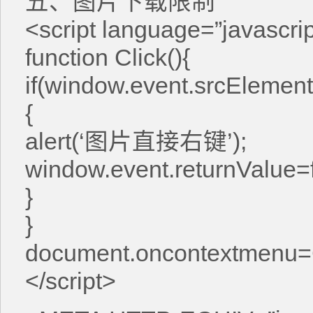
五、图片下载限制
<script language=”javascrip
function Click(){
if(window.event.srcEleme
{
alert(‘图片直接右键’);
window.event.returnValue=f
}
}
document.oncontextmenu=C
</script>