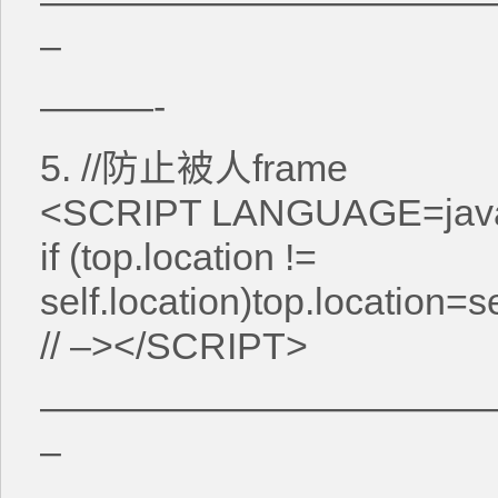
————————————
–
———-
5. //防止被人frame
<SCRIPT LANGUAGE=javas
if (top.location !=
self.location)top.location=se
// –></SCRIPT>
————————————
–