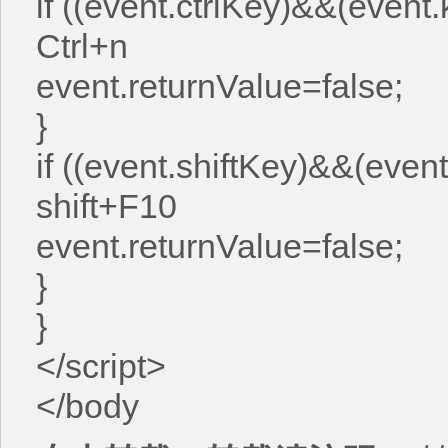
if ((event.ctrlKey)&&(eve
Ctrl+n
event.returnValue=false;
}
if ((event.shiftKey)&&(ev
shift+F10
event.returnValue=false;
}
}
</script>
</body