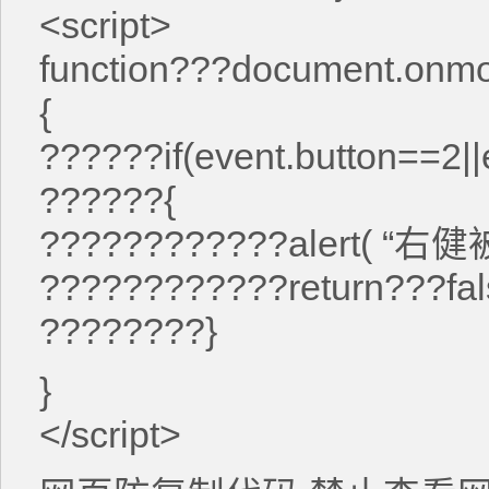
<script>
function???document.onm
{
??????if(event.button==2||
??????{
????????????alert( “右
????????????return???fal
????????}
}
</script>