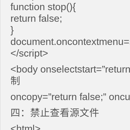
function stop(){
return false;
}
document.oncontextmenu=
</script>
<body onselectstart=”r
制
oncopy=”return false;” on
四：禁止查看源文件
<html>