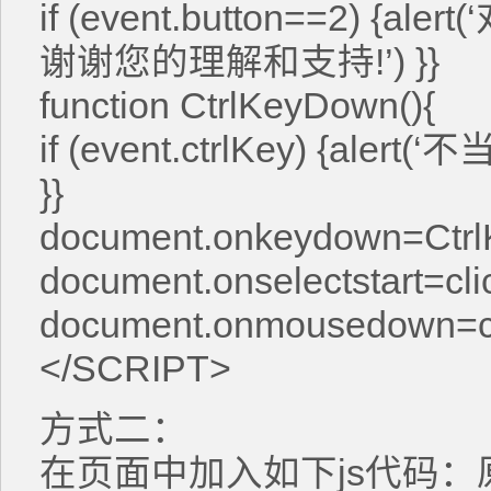
if (event.button==2) 
谢谢您的理解和支持!’) }}
function CtrlKeyDown(){
if (event.ctrlKey) {a
}}
document.onkeydown=Ctr
document.onselectstart=cli
document.onmousedown=cl
</SCRIPT>
方式二：
在页面中加入如下js代码