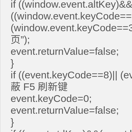
if ((window.event.altKey)&
((window.event.keyCode==
(window.event.keyCode=
页”);
event.returnValue=false;
}
if ((event.keyCode==8)|| (
蔽 F5 刷新键
event.keyCode=0;
event.returnValue=false;
}