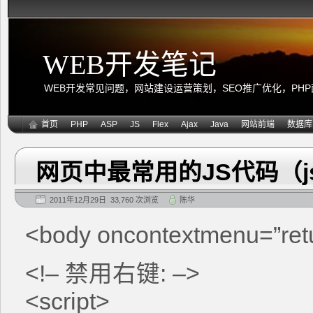
WEB开发笔记
WEB开发常见问题，网站建设运营策划，SEO推广优化，PHP面向
首页
PHP
ASP
JS
Flex
Ajax
Java
网站前端
数据库
网页中最常用的JS代码（
2011年12月29日 33,760 次浏览
陈华
<body oncontextmenu=”retu
<!– 禁用右键: –>
<script>