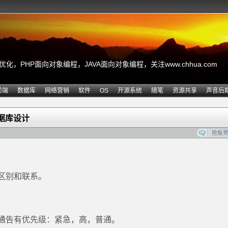
，PHP面向对象编程，JAVA面向对象编程，关注www.chhua.com
前端
数据库
网络营销
软件
OS
开源系统
随笔
资源共享
声音后
据库设计
抢板
区别和联系。
通告有优先级：紧急，高，普通。