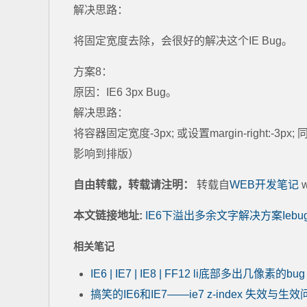
解决思路：
将固定宽度去除，会很好的解决这个IE Bug。
方案8：
原因：IE6 3px Bug。
解决思路：
将容器固定宽度-3px; 或设置margin-right
影响到排版）
自由转载，转载请注明：
转载自
WEB开发笔记
w
本文链接地址:
IE6下溢出多余文字解决方案Iebu
相关笔记
IE6 | IE7 | IE8 | FF12 li底部多出几像素的bug
搞笑的IE6和IE7——ie7 z-index 失效与生