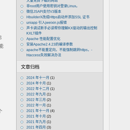
大量免费下载的网站
非root用户使用密钥对登录Linux。
微信JSAPI支付V3版本
HbuilderX改成Https启动并添加SSL 证书
uniapp 引入jweixin.js报错
声卡调试新手必读帮你理解KX驱动的输出控制
KXLT插件
也
Apache 性能配置优化
安装Apache2.4.23的编译参数
能
apache不能重定向，不能强制跳转https，-
htaccess失效解决办法
文章归档
2024 年十一月
(1)
2024 年十月
(1)
2022 年十二月
(1)
2022 年九月
(1)
2022 年三月
(2)
2022 年一月
(1)
个
2021 年十一月
(4)
2021 年十月
(2)
2021 年九月
(1)
2021 年四月
(3)