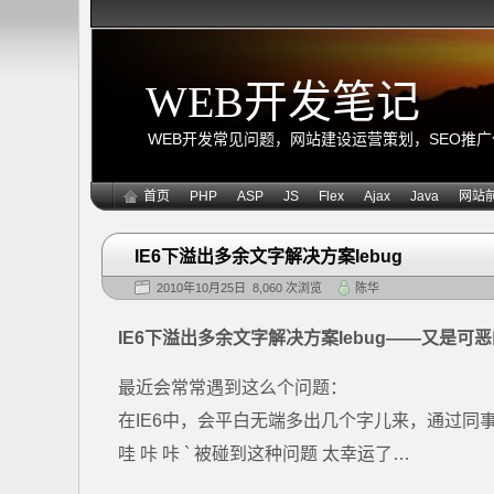
WEB开发笔记
WEB开发常见问题，网站建设运营策划，SEO推广优化
首页
PHP
ASP
JS
Flex
Ajax
Java
网站
IE6下溢出多余文字解决方案Iebug
2010年10月25日 8,060 次浏览
陈华
IE6下溢出多余文字解决方案Iebug——又是可恶
最近会常常遇到这么个问题：
在IE6中，会平白无端多出几个字儿来，通过同事的
哇 咔 咔 ` 被碰到这种问题 太幸运了…