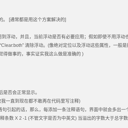
。 [通常都是用这个方案解决的]
有用到浮动，并且，当前浮动是否有必要应用；假如即使不用浮动
ear:both” 清除浮动。(像绝对定位以及浮动这些属性，一般是
得做事的，事实证实我这么做是准确的 )
后是否会正常显示。
致我一直到现在都不敢再在代码里写注释)
释语句引起的话，那么，每添加一条注释语句，界面中就会多出一
条数 X 2 -1 (不管文字是否为中英文) 当溢出的字数大于总字数