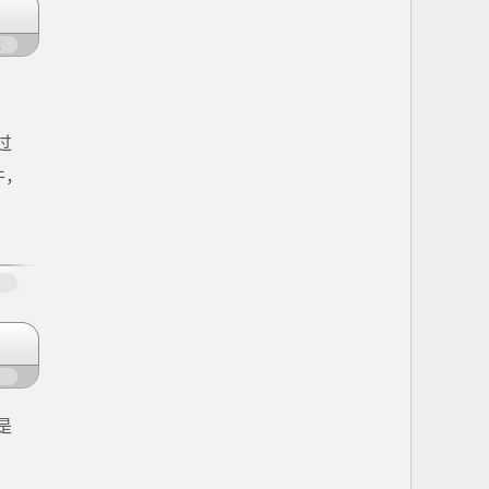
凳
过
件，
多
闭
是