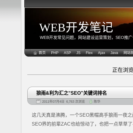
WEB开发笔记
WEB开发常见问题，网站建设运营策划，SEO推广优化
首页
PHP
ASP
JS
Flex
Ajax
Java
网站
正在浏
狼雨&利为汇之“SEO”关键词排名
2011年07月4日 6,763 次浏览
陈华
这几天真是沸腾，一个SEO黑帽高手狼雨一夜之
SEO界的前辈ZAC也给惊动了，也把一点草草