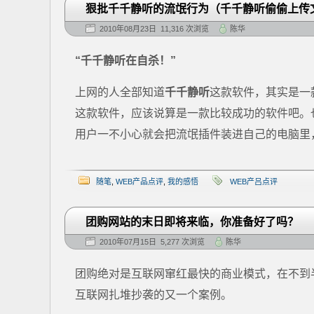
狠批千千静听的流氓行为（千千静听偷偷上传
2010年08月23日 11,316 次浏览
陈华
“千千静听在自杀！”
上网的人全部知道
千千静听
这款软件，其实是一
这款软件，应该说算是一款比较成功的软件吧。
用户一不小心就会把流氓插件装进自己的电脑里，
随笔
,
WEB产品点评
,
我的感悟
WEB产吕点评
团购网站的末日即将来临，你准备好了吗？
2010年07月15日 5,277 次浏览
陈华
团购绝对是互联网窜红最快的商业模式，在不到
互联网扎堆抄袭的又一个案例。