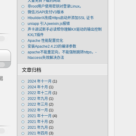
大量免费下载的网站
非root用户使用密钥对登录Linux。
微信JSAPI支付V3版本
HbuilderX改成Https启动并添加SSL 证书
uniapp 引入jweixin.js报错
声卡调试新手必读帮你理解KX驱动的输出控制
KXLT插件
多
Apache 性能配置优化
安装Apache2.4.23的编译参数
apache不能重定向，不能强制跳转https，-
htaccess失效解决办法
闭
文章归档
易
2024 年十一月
(1)
2024 年十月
(1)
2022 年十二月
(1)
2022 年九月
(1)
2022 年三月
(2)
2022 年一月
(1)
2021 年十一月
(4)
2021 年十月
(2)
2021 年九月
(1)
多
2021 年四月
(3)