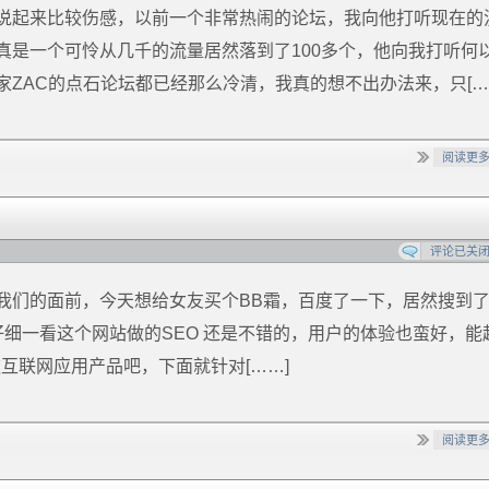
说起来比较伤感，以前一个非常热闹的论坛，我向他打听现在的
真是一个可怜从几千的流量居然落到了100多个，他向我打听何
ZAC的点石论坛都已经那么冷清，我真的想不出办法来，只[…
阅读更
评论已关
我们的面前，今天想给女友买个BB霜，百度了一下，居然搜到
仔细一看这个网站做的SEO 还是不错的，用户的体验也蛮好，能
互联网应用产品吧，下面就针对[……]
阅读更