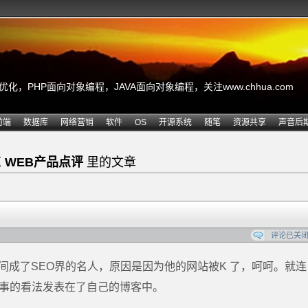
，PHP面向对象编程，JAVA面向对象编程，关注www.chhua.com
前端
数据库
网络营销
软件
OS
开源系统
随笔
资源共享
声音后
览
WEB产品点评
里的文章
评论已关
间成了SEO界的名人，原因是因为他的网站被K 了，呵呵。就连
了事的看法发表在了自己的博客中。