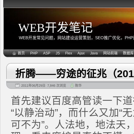
WEB开发笔记
WEB开发常见问题，网站建设运营策划，SEO推广优化，PHP面向
首页
PHP
ASP
JS
Flex
Ajax
Java
网站前端
数据库
折腾——穷途的征兆（20
2011年06月29日 7,846 次浏览
陈华
首先建议百度高管读一下道
“以静治动”，而什么又加“
可不为”。人法地，地法天