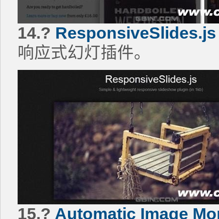
14.?
ResponsiveSlides.js
响应式幻灯插件。
15.?
Automatic Image Mon