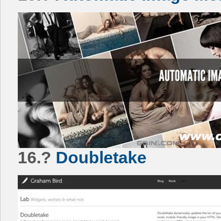
16.?
Doubletake