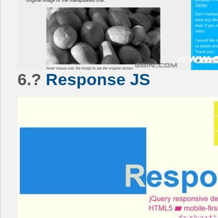
6.?
Response JS