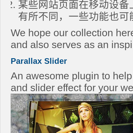
某些网站页面在移动设备
有所不同，一些功能也可
We hope our collection her
and also serves as an inspi
Parallax Slider
An awesome plugin to help
and slider effect for your w