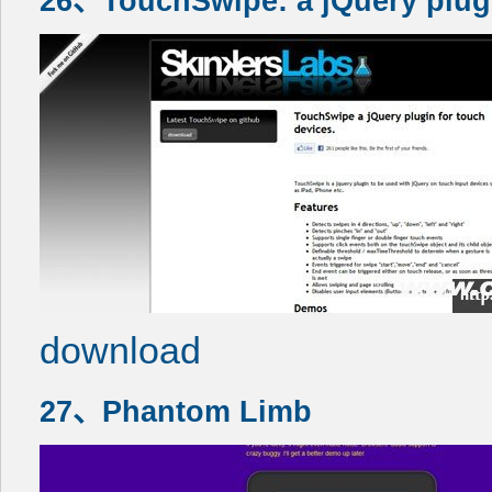
26、TouchSwipe: a jQuery plugi
download
27、Phantom Limb