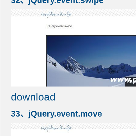
32、jQuery.event.swipe
download
33、jQuery.event.move