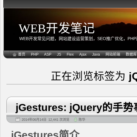
WEB开发笔记
WEB开发常见问题，网站建设运营策划，SEO推广优化，PHP面向
首页
PHP
ASP
JS
Flex
Ajax
Java
网站前端
数据库
正在浏览标签为
j
jGestures: jQuery的
2014年06月14日 12,441 次浏览
陈华
jGestures简介